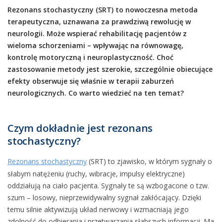
Rezonans stochastyczny (SRT) to nowoczesna metoda
terapeutyczna, uznawana za prawdziwą rewolucję w
neurologii. Może wspierać rehabilitację pacjentów z
wieloma schorzeniami – wpływając na równowagę,
kontrolę motoryczną i neuroplastyczność. Choć
zastosowanie metody jest szerokie, szczególnie obiecujące
efekty obserwuje się właśnie w terapii zaburzeń
neurologicznych. Co warto wiedzieć na ten temat?
Czym dokładnie jest rezonans
stochastyczny?
Rezonans stochastyczny
(SRT) to zjawisko, w którym sygnały o
słabym natężeniu (ruchy, wibracje, impulsy elektryczne)
oddziałują na ciało pacjenta. Sygnały te są wzbogacone o tzw.
szum – losowy, nieprzewidywalny sygnał zakłócający. Dzięki
temu silnie aktywizują układ nerwowy i wzmacniają jego
zdolność do odbierania i przetwarzania słabszych informacji. Ma