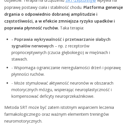
objawów. Terapia na urządzeniu
SRT-Zeptoring®
wpływa na
poprawę postawy ciała i stabilność chodu.
Platforma generuje
drgania o odpowiednio dobranej amplitudzie i
częstotliwości, a w efekcie zmniejsza
ryzyko upadków i
poprawia płynność ruchów.
Taka terapia:
- Poprawia wykrywalność i przetwarzanie słabych
sygnałów nerwowych
– np. z receptorów
proprioceptywnych (czucia głębokiego) w mięśniach i
stawach.
- Wspomaga ograniczanie nieregularności drżeń i poprawę
płynności ruchów.
- Może stymulować aktywność neuronów w obszarach
motorycznych mózgu, wspierając neuroplastyczność i
kompensować deficyty neuroprzekaźnikowe.
Metoda SRT może być zatem istotnym wsparciem leczenia
farmakologicznego oraz ważnym elementem treningów
neuromotorycznych.