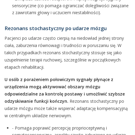
sensoryczne (co pomaga ograniczać dolegliwości związane
z zawrotami głowy i uczuciem niestabilności).
Rezonans stochastyczny po udarze mózgu
Pacjenci po udarze często cierpią na niedowład jednej strony
ciała, zaburzenia równowagi i trudności w poruszaniu się. W
takich przypadkach rezonans stochastyczny stosuje się jako
uzupełnienie terapii ruchowej, szczególnie w początkowych
etapach rehabilitacji.
U osób z porażeniem połowiczym sygnały płynące z
urządzenia mogą aktywować obszary mózgu
odpowiedzialne za kontrolę postawy i umożliwić szybsze
odzyskiwanie funkcji kończyn.
Rezonans stochastyczny po
udarze mózgu może także wspierać adaptację kompensacyjną
w centralnym układzie nerwowym.
- Pomaga poprawić percepcję proprioceptywną i
somatosensoryczną, aspekty często zaburzone po udarze,