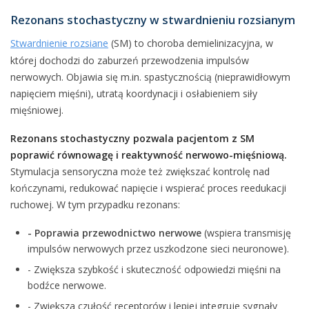
Rezonans stochastyczny w stwardnieniu rozsianym
Stwardnienie rozsiane
(SM) to choroba demielinizacyjna, w
której dochodzi do zaburzeń przewodzenia impulsów
nerwowych. Objawia się m.in. spastycznością (nieprawidłowym
napięciem mięśni), utratą koordynacji i osłabieniem siły
mięśniowej.
Rezonans stochastyczny pozwala pacjentom z SM
poprawić równowagę i reaktywność nerwowo-mięśniową.
Stymulacja sensoryczna może też zwiększać kontrolę nad
kończynami, redukować napięcie i wspierać proces reedukacji
ruchowej. W tym przypadku rezonans:
- Poprawia przewodnictwo nerwowe
(wspiera transmisję
impulsów nerwowych przez uszkodzone sieci neuronowe).
- Zwiększa szybkość i skuteczność odpowiedzi mięśni na
bodźce nerwowe.
- Zwiększa czułość receptorów i lepiej integruje sygnały