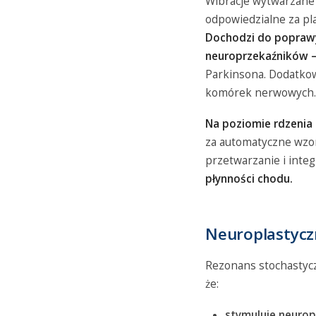
Wibracje wytwarzane 
odpowiedzialne za pl
Dochodzi do poprawy 
neuroprzekaźników 
Parkinsona. Dodatkow
komórek nerwowych.
Na poziomie rdzenia
za automatyczne wzor
przetwarzanie i integ
płynności chodu.
Neuroplastycz
Rezonans stochastycz
że:
stymuluje neurop