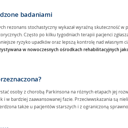
rdzone badaniami
ych rezonans stochastyczny wykazał wyraźną skuteczność w 
orycznych. Często po kilku tygodniach terapii pacjenci zgłas
niejsze ryzyko upadków oraz lepszą kontrolę nad własnym c
rzystywana w nowoczesnych ośrodkach rehabilitacyjnych jako
przeznaczona?
ystać osoby z chorobą Parkinsona na różnych etapach jej roz
k i w bardziej zaawansowanej fazie. Przeciwwskazania są niel
erdzona także u pacjentów starszych i z ograniczoną sprawno