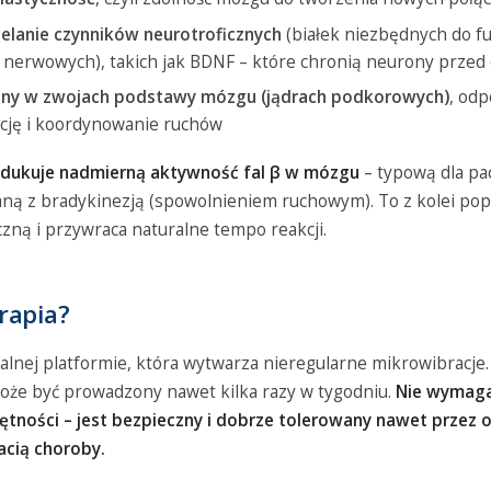
lanie czynników neurotroficznych
(białek niezbędnych do f
nerwowych), takich jak BDNF – które chronią neurony przed
ny w zwojach podstawy mózgu (jądrach podkorowych)
, odp
ację i koordynowanie ruchów
edukuje nadmierną aktywność fal β w mózgu
– typową dla pa
ną z bradykinezją (spowolnieniem ruchowym). To z kolei pop
ną i przywraca naturalne tempo reakcji.
rapia?
jalnej platformie, która wytwarza nieregularne mikrowibracje
może być prowadzony nawet kilka razy w tygodniu.
Nie wymaga
jętności – jest bezpieczny i dobrze tolerowany nawet przez 
cią choroby.