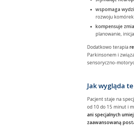
wspomaga wydzie
rozwoju komórek 
kompensuje zmia
planowanie, inicj
Dodatkowo terapia
r
Parkinsonem i związa
sensoryczno-motorycz
Jak wygląda te
Pacjent staje na spec
od 10 do 15 minut i 
ani specjalnych umie
zaawansowaną posta