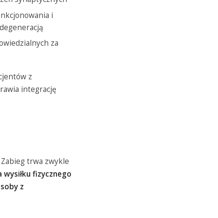
unkcjonowania i
 degeneracją
owiedzialnych za
cjentów z
rawia integrację
. Zabieg trwa zwykle
 wysiłku fizycznego
osoby z