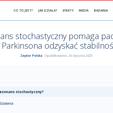
CO TO JEST?
JAK DZIAŁA?
EFEKTY
MEDIA
BADANIA
nans stochastyczny pomaga pa
 Parkinsona odzyskać stabilnoś
Zeptor Polska
· Opublikowano:
26 stycznia 2025
rezonans stochastyczny?
ziałania