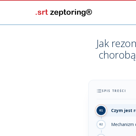
Jak rezo
chorobą
SPIS TREŚCI
Czym jest 
Mechanizm d