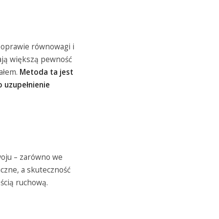
poprawie równowagi i
zają większą pewność
iałem.
Metoda ta jest
 uzupełnienie
woju – zarówno we
iczne, a skuteczność
ścią ruchową.