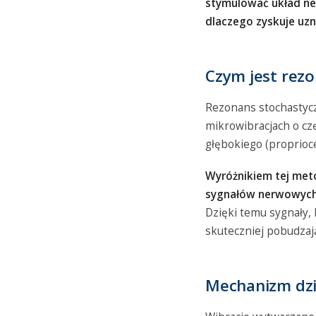
stymulować układ ner
dlaczego zyskuje uz
Czym jest rez
Rezonans stochastycz
mikrowibracjach o czę
głębokiego (proprioc
Wyróżnikiem tej met
sygnałów nerwowych,
Dzięki temu sygnały, 
skuteczniej pobudzaj
Mechanizm dzi