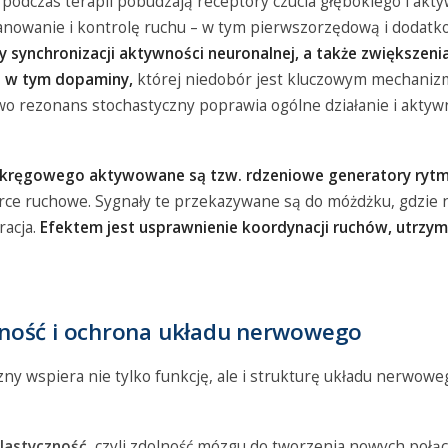
podczas terapii pobudzają receptory czucia głębokiego i akt
anowanie i kontrolę ruchu – w tym pierwszorzędową i dodat
synchronizacji aktywności neuronalnej, a także zwiększeni
– w tym dopaminy,
której niedobór jest kluczowym mechani
o rezonans stochastyczny poprawia ogólne działanie i aktyw
 kręgowego aktywowane są tzw. rdzeniowe generatory ryt
ce ruchowe. Sygnały te przekazywane są do móżdżku, gdzie n
racja.
Efektem jest usprawnienie koordynacji ruchów, utrzym
ność i ochrona układu nerwowego
ny wspiera nie tylko funkcję, ale i strukturę układu nerwowe
lastyczność
, czyli zdolność mózgu do tworzenia nowych połą