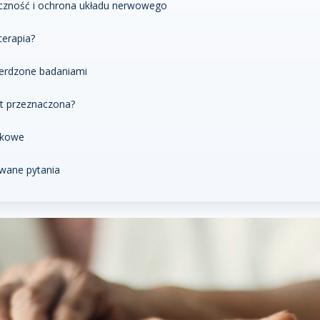
czność i ochrona układu nerwowego
terapia?
ierdzone badaniami
st przeznaczona?
ukowe
wane pytania