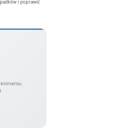
upadków i poprawić
 rezonansu
.