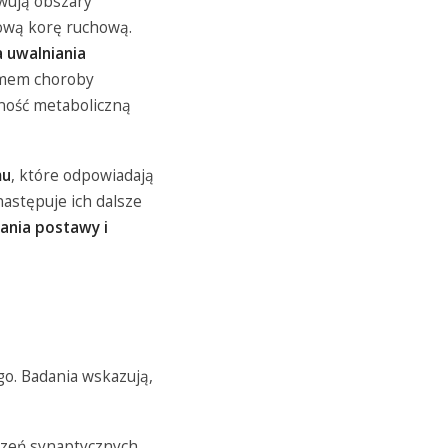
ywują obszary
kową korę ruchową.
a uwalniania
zmem choroby
ność metaboliczną
mu
, które odpowiadają
astępuje ich dalsze
ania postawy i
go. Badania wskazują,
czeń synaptycznych