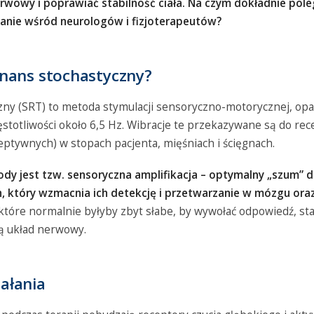
wowy i poprawiać stabilność ciała. Na czym dokładnie poleg
nanie wśród neurologów i fizjoterapeutów?
onans stochastyczny?
ny (SRT) to metoda stymulacji sensoryczno-motorycznej, opa
stotliwości około 6,5 Hz. Wibracje te przekazywane są do rec
eptywnych) w stopach pacjenta, mięśniach i ścięgnach.
ody jest tzw. sensoryczna amplifikacja – optymalny „szum”
 który wzmacnia ich detekcję i przetwarzanie w mózgu ora
które normalnie byłyby zbyt słabe, by wywołać odpowiedź, staj
ą układ nerwowy.
ałania