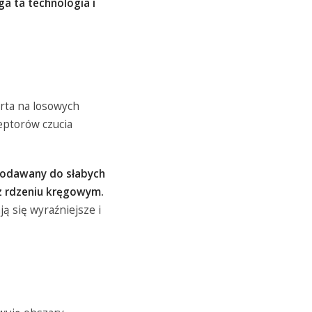
a ta technologia i
rta na losowych
eptorów czucia
 dodawany do słabych
z rdzeniu kręgowym.
ą się wyraźniejsze i